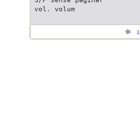
vol. volum
1