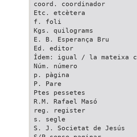
coord. coordinador
Etc. etcètera
f. foli
Kgs. quilograms
E. B. Esperança Bru
Ed. editor
Ídem: igual / la mateixa c
Núm. número
p. pàgina
P. Pare
Ptes pessetes
R.M. Rafael Masó
reg. register
s. segle
S. J. Societat de Jesús
S/P sense paginar