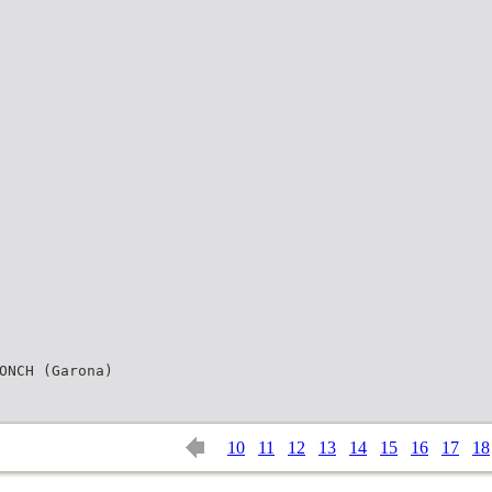
ONCH (Garona)
10
11
12
13
14
15
16
17
18