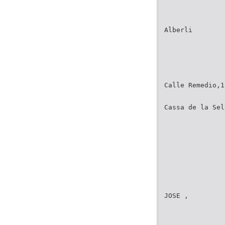
Alberli
Calle Remedio,1
Cassa de la Sel
JOSE ,