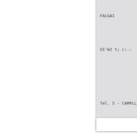
FALGAI
UI'WJ t¡ c:.:
Tel. 5 - CAMPLL