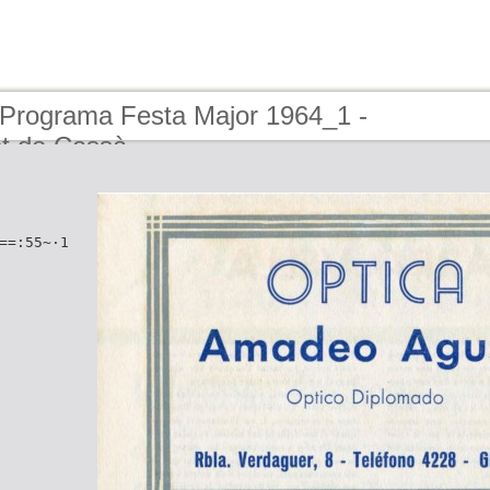
 Programa Festa Major 1964_1 -
t de Cassà
==:55~·1