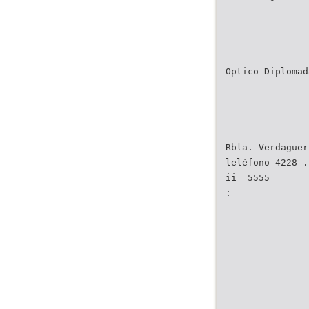
Optico Diplomad
Rbla. Verdaguer
leléfono 4228 .
ii==5555=======
: