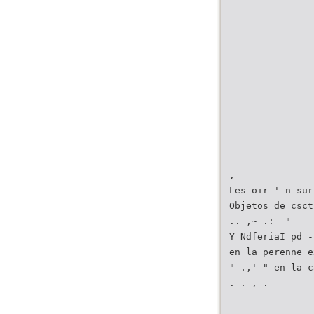
,
Les oir ' n sur
Objetos de csct
.. ,~ .: _"
Y NdferiaI pd -
en la perenne e
" .,' " en la c
. . , .