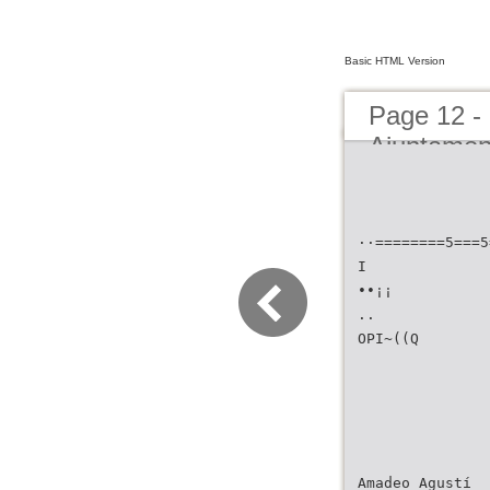
Basic HTML Version
Page 12 -
Ajuntamen
··========5===5
I
••¡¡
..
OPI~((Q
Amadeo Agustí