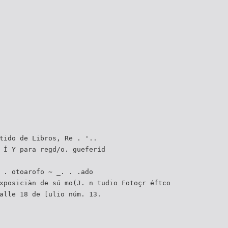
tido de Libros, Re . '..
 Í Y para regd/o. gueferíd
 . otoarofo ~ _. . .ado
xposiciàn de sú mo(J. n tudio Fotoçr éftco
alle 18 de [ulio núm. 13.