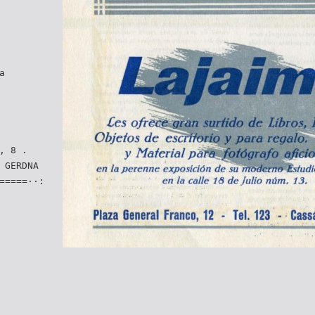
a
, 8 .
 GERDNA
=====··: