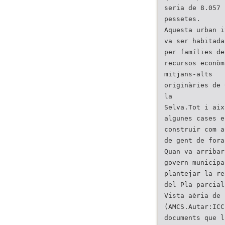
seria de 8.057 
pessetes.
Aquesta urban i
va ser habitada
per famílies de
recursos econòm
mitjans-alts
originàries de 
la
Selva.Tot i aix
algunes cases e
construir com a
de gent de fora
Quan va arribar
govern municipa
plantejar la re
del Pla parcial
Vista aèria de 
(AMCS.Autar:ICC
documents que l