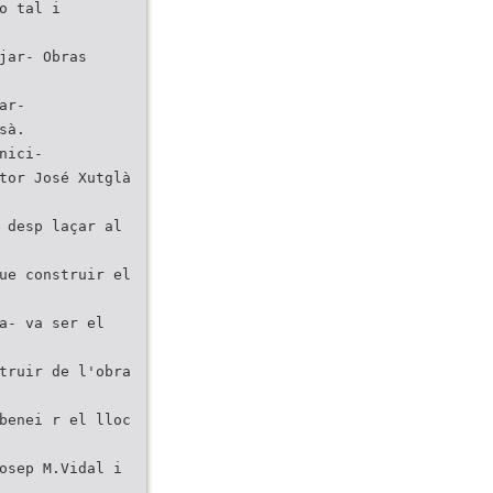
o tal i
jar- Obras
ar-
sà.
nici-
tor José Xutglà
 desp laçar al
ue construir el
a- va ser el
truir de l'obra
benei r el lloc
osep M.Vidal i