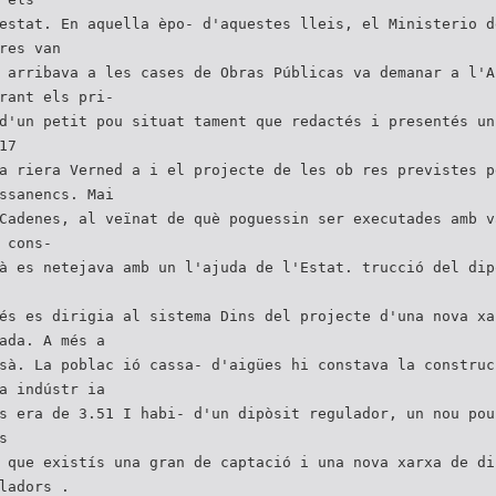
estat. En aquella èpo- d'aquestes lleis, el Ministerio d
res van
 arribava a les cases de Obras Públicas va demanar a l'A
rant els pri-
d'un petit pou situat tament que redactés i presentés un
17
a riera Verned a i el projecte de les ob res previstes p
ssanencs. Mai
Cadenes, al veïnat de què poguessin ser executades amb v
 cons-
à es netejava amb un l'ajuda de l'Estat. trucció del dip
és es dirigia al sistema Dins del projecte d'una nova xa
ada. A més a
sà. La poblac ió cassa- d'aigües hi constava la construc
a indústr ia
s era de 3.51 I habi- d'un dipòsit regulador, un nou pou
s
 que existís una gran de captació i una nova xarxa de di
ladors .