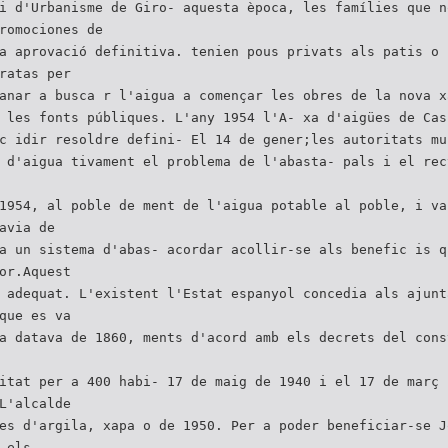
i d'Urbanisme de Giro- aquesta època, les famílies que n
romociones de
a aprovació definitiva. tenien pous privats als patis o 
ratas per
anar a busca r l'aigua a començar les obres de la nova x
 les fonts públiques. L'any 1954 l'A- xa d'aigües de Cas
c idir resoldre defini- El 14 de gener;les autoritats mu
 d'aigua tivament el problema de l'abasta- pals i el rec
1954, al poble de ment de l'aigua potable al poble, i va
avia de
a un sistema d'abas- acordar acollir-se als benefic is q
or.Aquest
 adequat. L'existent l'Estat espanyol concedia als ajunt
que es va
a datava de 1860, ments d'acord amb els decrets del cons
itat per a 400 habi- 17 de maig de 1940 i el 17 de març 
L'alcalde
es d'argila, xapa o de 1950. Per a poder beneficiar-se J
 els