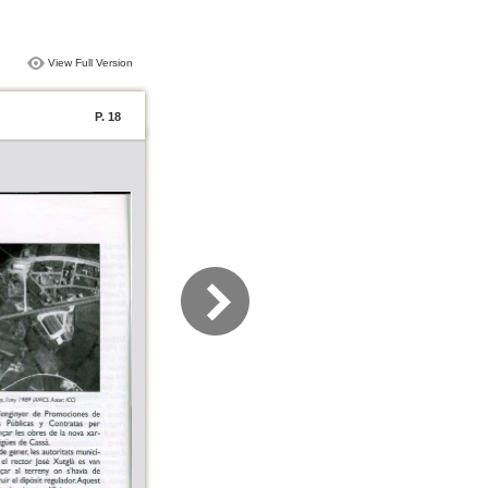
View Full Version
P. 18