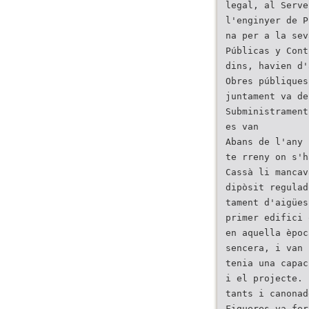
legal, al Serve
l'enginyer de P
na per a la sev
Públicas y Cont
dins, havien d'
Obres públiques
juntament va de
Subministrament
es van
Abans de l'any 
te rreny on s'h
Cassà li mancav
dipòsit regulad
tament d'aigües
primer edifici 
en aquella èpoc
sencera, i van
tenia una capac
i el projecte. 
tants i canonad
Figueres va fer