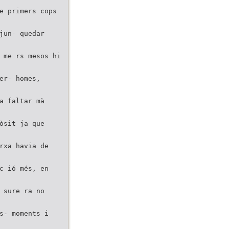
e primers cops
jun- quedar
 me rs mesos hi
er- homes,
a faltar mà
òsit ja que
rxa havia de
c ió més, en
 sure ra no
s- moments i