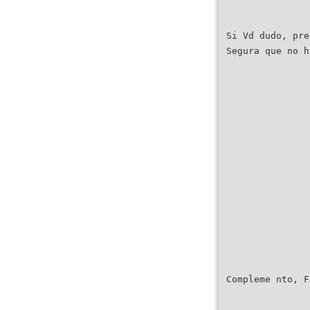
Si Vd dudo, pre
Segura que no h
Compleme nto, F