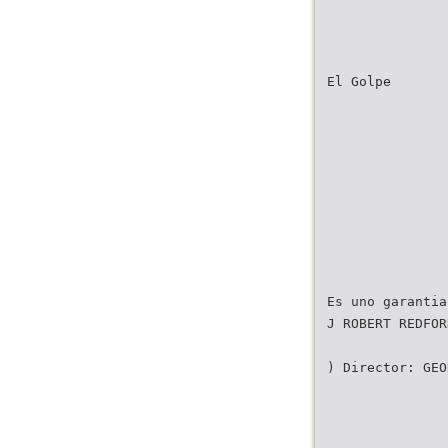
El Golpe
Es uno garantia
J ROBERT REDFOR
) Director: GEO