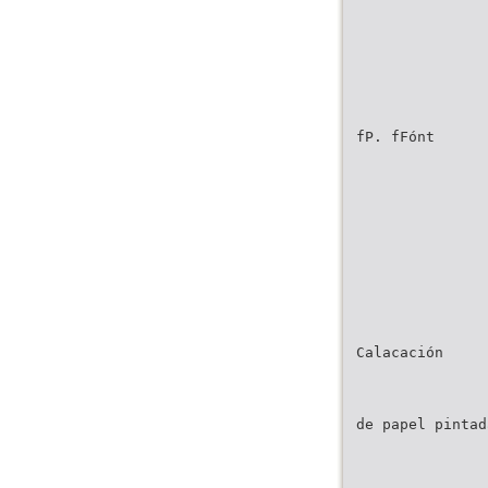
fP. fFónt
Calacación
de papel pintad