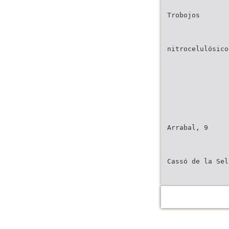
Trobojos
nitrocelulósico
Arrabal, 9
Cassó de la Sel